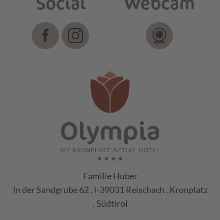
Social
Webcam
Familie Huber
In der Sandgrube 62 . I-39031 Reischach . Kronplatz
. Südtirol