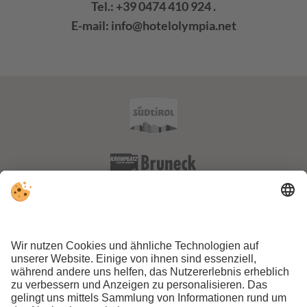
Tel.:
+39 0474 410 924
.
E-mail:
info@hotelolympia.net