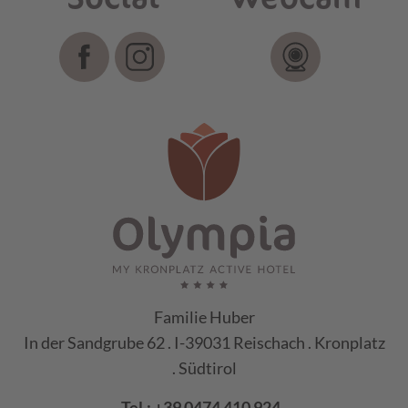
Familie Huber
In der Sandgrube 62 . I-39031 Reischach . Kronplatz
. Südtirol
Tel.:
+39 0474 410 924
.