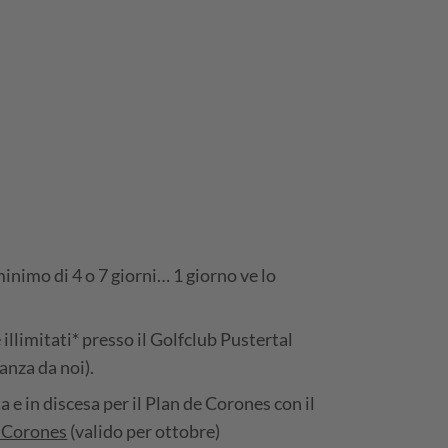
nimo di 4 o 7 giorni… 1 giorno ve lo
 illimitati* presso il Golfclub Pustertal
tanza da noi).
ta e in discesa per il Plan de Corones con il
e Corones
(valido per ottobre)