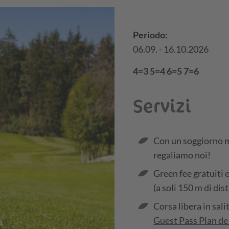
Periodo:
06.09. - 16.10.2026
4=3 5=4 6=5 7=6
Servizi
Con un soggiorno mi
regaliamo noi!
Green fee gratuiti e
(a soli 150 m di dis
Corsa libera in sali
Guest Pass Plan d