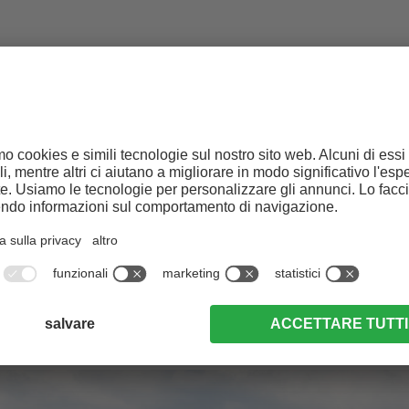
ubscribe to our Newslett
ISCRIVITI ORA