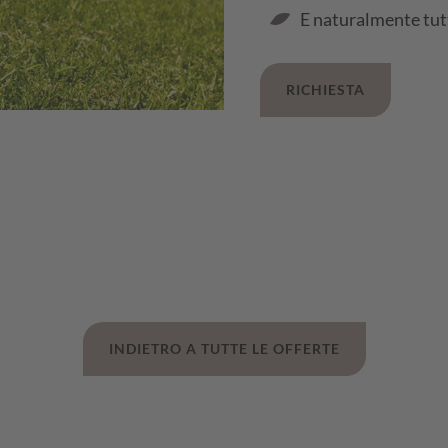
E naturalmente tutt
RICHIESTA
INDIETRO A TUTTE LE OFFERTE