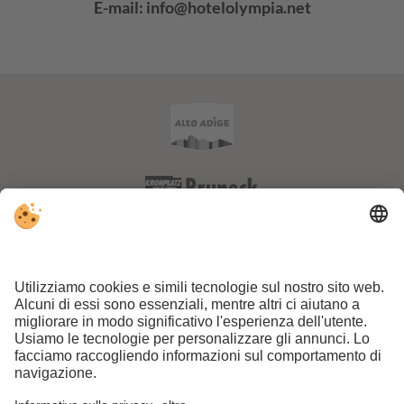
E-mail:
info@hotelolympia.net
Part. IVA IT01170150211 . CIN: IT021013A1VQOVFJLQ .