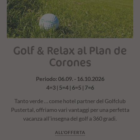
Golf & Relax al Plan de
Corones
Periodo: 06.09. - 16.10.2026
4=3 | 5=4 | 6=5 | 7=6
in
V
Tanto verde … come hotel partner del Golfclub
Pustertal, offriamo vari vantaggi per una perfetta
vacanza all’insegna del golf a 360 gradi.
ALL'OFFERTA