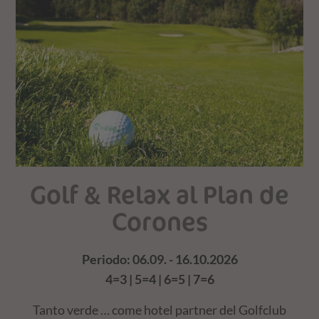
Golf & Relax al Plan de
Corones
Periodo: 06.09. - 16.10.2026
4=3 | 5=4 | 6=5 | 7=6
in
V
Tanto verde … come hotel partner del Golfclub