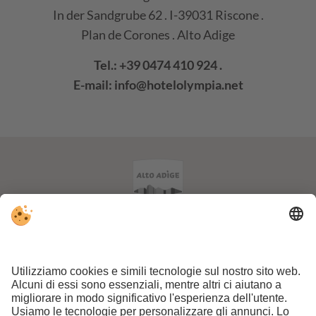
In der Sandgrube 62 . I-39031 Riscone .
Plan de Corones . Alto Adige
Tel.:
+39 0474 410 924
.
E-mail:
info@hotelolympia.net