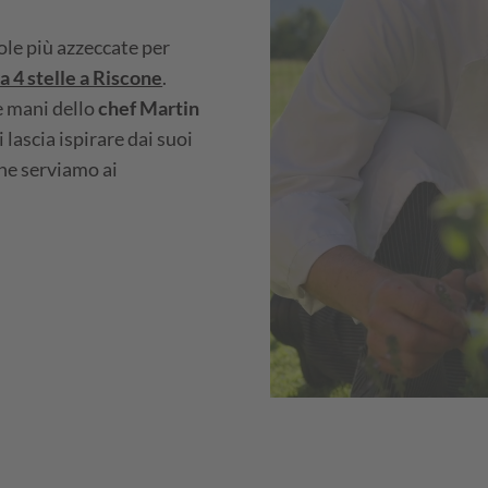
ole più azzeccate per
 4 stelle a Riscone
.
le mani dello
chef Martin
i lascia ispirare dai suoi
che serviamo ai