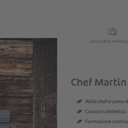
GALLERIA IMMAG
Chef Martin
Abile chef e uomo d
Cuoco in dietetica:
Formazione contin