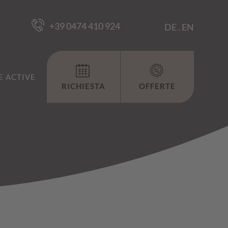
+39 0474 410 924
DE
.
EN
 ACTIVE
RICHIESTA
OFFERTE