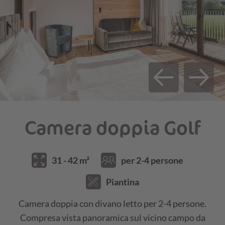
23.08.25 - 30.08.25
€ 159,00
€ 153,00
30.08.25 - 20.09.25
€ 154,00
€ 148,00
20.09.25 - 18.10.25
€ 141,00
€ 135,00
SERVIZI INCLUSI E INFORMAZIONI SUI
PREZZI
Camera doppia Golf
31 - 42 m²
per 2-4 persone
Piantina
Camera doppia con divano letto per 2-4 persone.
Compresa vista panoramica sul vicino campo da