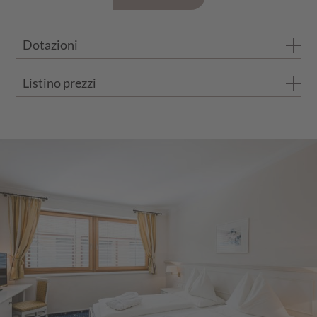
Dotazioni
Listino prezzi
Bagno con doccia e vasca
WC separato
I prezzi si intendono per persona e al giorno con trattamento d
Balcone privato
Pavimento in legno e con moquette
ESTATE 2026
FINO A 3 NOTTI
DA 4 NOTTI
Divano con 1-2 posti letto
23.05.26 - 21.06.26
€ 146,00
€ 140,00
21.06.25 - 12.07.25
€ 159,00
€ 153,00
12.07.25 - 02.08.25
€ 164,00
€ 158,00
02.08.25 - 23.08.25
€ 181,00
€ 175,00
23.08.25 - 30.08.25
€ 164,00
€ 158,00
30.08.25 - 20.09.25
€ 162,00
€ 156,00
20.09.25 - 18.10.25
€ 149,00
€ 143,00