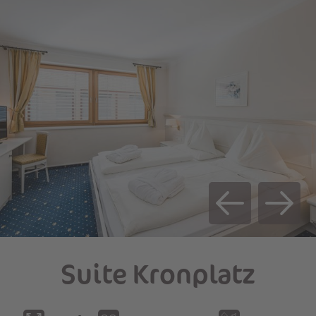
ESTATE 2026
FINO A 3 NOTTI
DA 4 NOTTI
23.05.26 - 21.06.26
€ 140,00
€ 146,00
21.06.25 - 12.07.25
€ 159,00
€ 153,00
12.07.25 - 02.08.25
€ 164,00
€ 158,00
02.08.25 - 23.08.25
€ 181,00
€ 175,00
23.08.25 - 30.08.25
€ 164,00
€ 158,00
30.08.25 - 20.09.25
€ 162,00
€ 156,00
20.09.25 - 18.10.25
€ 149,00
€ 143,00
SERVIZI INCLUSI E INFORMAZIONI SUI
PREZZI
Suite Kronplatz