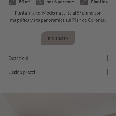
80 m²
per 3 persone
Piantina
Punta in alto. Moderna suite al 5° piano con
magnifica vista panoramica sul Plan de Corones.
RICHIESTA
Dotazioni
Listino prezzi
1 camera doppia
1 camera singola
I prezzi si intendono per persona e al giorno con trattamento d
Soggiorno
Bagno con doccia e vasca
ESTATE 2026
FINO A 3 NOTTI
DA 4 NOTTI
WC separato
23.05.26 - 21.06.26
€ 146,00
€ 140,00
Balcone privato
21.06.25 - 12.07.25
€ 159,00
€ 153,00
Pavimento in legno e con moquette