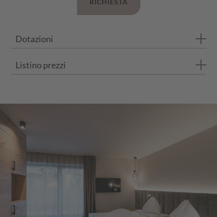
RICHIESTA
Dotazioni
Listino prezzi
Bagno con doccia e WC
Balcone privato
I prezzi si intendono per persona e al giorno con trattamento d
Pavimento in legno di rovere
Divano con 2 posti letto
ESTATE 2026
FINO A 3 NOTTI
DA 4 NOTTI
23.05.26 - 21.06.26
€ 136,00
€ 130,00
21.06.25 - 12.07.25
€ 149,00
€ 143,00
12.07.25 - 02.08.25
€ 154,00
€ 148,00
02.08.25 - 23.08.25
€ 171,00
€ 165,00
23.08.25 - 30.08.25
€ 154,00
€ 148,00
30.08.25 - 20.09.25
€ 149,00
€ 143,00