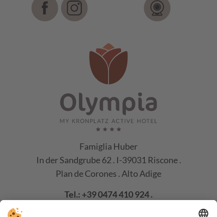
Famiglia Huber
In der Sandgrube 62 . I-39031 Riscone .
Plan de Corones . Alto Adige
Tel.:
+39 0474 410 924
.
E-mail:
info@hotelolympia.net