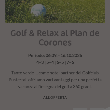
Golf & Relax al Plan de
Corones
Periodo: 06.09. - 16.10.2026
4=3 | 5=4 | 6=5 | 7=6
in
V
Tanto verde … come hotel partner del Golfclub
Pustertal, offriamo vari vantaggi per una perfetta
vacanza all’insegna del golf a 360 gradi.
ALL'OFFERTA