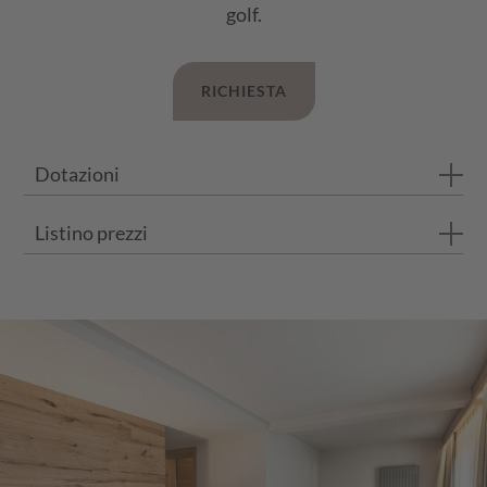
golf.
RICHIESTA
Dotazioni
Listino prezzi
Bagno con doccia
WC separato
I prezzi si intendono per persona e al giorno con trattamento d
Balcone privato
Pavimento in legno di rovere
ESTATE 2026
FINO A 3 NOTTI
DA 4 NOTTI
Divano con 2 posti letto
23.05.26 - 21.06.26
€ 146,00
€ 140,00
21.06.25 - 12.07.25
€ 153,00
€ 159,00
12.07.25 - 02.08.25
€ 158,00
€ 164,00
02.08.25 - 23.08.25
€ 181,00
€ 175,00