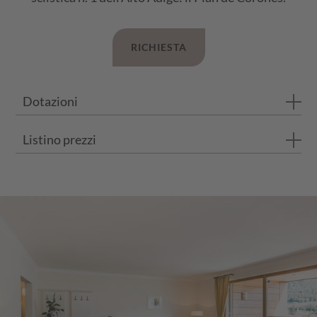
RICHIESTA
Dotazioni
Listino prezzi
Bagno con doccia e vasca
WC separato
I prezzi si intendono per persona e al giorno con trattamento d
Balcone privato
Pavimento in legno e con moquette
ESTATE 2026
FINO A 3 NOTTI
DA 4 NOTTI
Divano con 1-2 posti letto
23.05.26 - 21.06.26
€ 146,00
€ 140,00
21.06.25 - 12.07.25
€ 161,00
€ 153,00
12.07.25 - 02.08.25
€ 164,00
€ 158,00
02.08.25 - 23.08.25
€ 181,00
€ 175,00