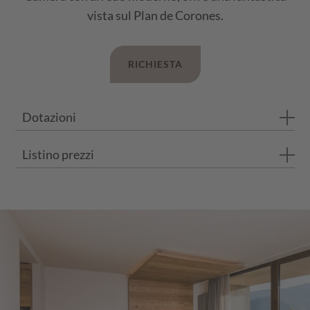
vista sul Plan de Corones.
RICHIESTA
Dotazioni
Listino prezzi
Bagno con doccia
WC separato
I prezzi si intendono per persona e al giorno con trattamento d
Balcone privato
Pavimento in legno di rovere
ESTATE 2026
FINO A 3 NOTTI
DA 4 NOTTI
Divano con 2 posti letto
23.05.26 - 21.06.26
€ 141,00
€ 135,00
21.06.25 - 12.07.25
€ 154,00
€ 148,00
12.07.25 - 02.08.25
€ 159,00
€ 153,00
02.08.25 - 23.08.25
€ 175,00
€ 169,00