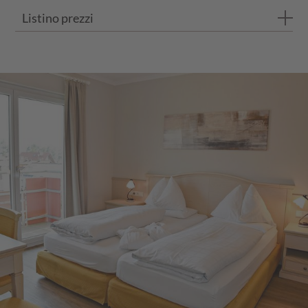
Listino prezzi
Bagno con doccia e WC
Balcone privato
I prezzi si intendono per persona e al giorno con trattamento d
Pavimento in legno di rovere
ESTATE 2026
FINO A 3 NOTTI
DA 4 NOTTI
23.05.26 - 21.06.26
€ 136,00
€ 130,00
21.06.25 - 12.07.25
€ 149,00
€ 143,00
12.07.25 - 02.08.25
€ 154,00
€ 148,00
02.08.25 - 23.08.25
€ 172,00
€ 164,00
23.08.25 - 30.08.25
€ 154,00
€ 148,00
30.08.25 - 20.09.25
€ 149,00
€ 143,00
20.09.25 - 18.10.25
€ 136,00
€ 130,00
SERVIZI INCLUSI E INFORMAZIONI SUI
PREZZI