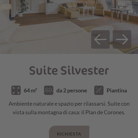
23.08.25 - 30.08.25
€ 164,00
€ 158,00
30.08.25 - 20.09.25
€ 162,00
€ 156,00
20.09.25 - 18.10.25
€ 149,00
€ 143,00
SERVIZI INCLUSI E INFORMAZIONI SUI
PREZZI
Suite Silvester
64 m²
da 2 persone
Piantina
Ambiente naturale e spazio per rilassarsi. Suite con
vista sulla montagna di casa: il Plan de Corones.
RICHIESTA