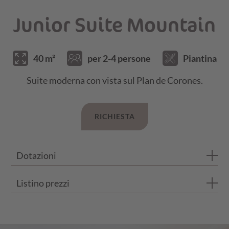
Junior Suite Mountain
40 m²
per 2-4 persone
Piantina
Suite moderna con vista sul Plan de Corones.
RICHIESTA
Dotazioni
Listino prezzi
Bagno con doccia e WC
Balcone privato
I prezzi si intendono per persona e al giorno con trattamento d
Pavimento in legno di rovere
Divano con 2 posti letto