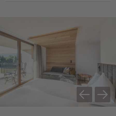
Balcone privato
I prezzi si intendono per persona e al giorno con trattamento d
Pavimento in laminato
Prenotabile anche come camera per famiglia
ESTATE 2026
FINO A 3 NOTTI
DA 4 NOTTI
di 50 m² (2 camere doppie e 2 bagni)
23.05.26 - 21.06.26
€ 126,00
€ 120,00
21.06.25 - 12.07.25
€ 137,00
€ 131,00
12.07.25 - 02.08.25
€ 141,00
€ 135,00
02.08.25 - 23.08.25
€ 161,00
€ 155,00
23.08.25 - 30.08.25
€ 141,00
€ 135,00
30.08.25 - 20.09.25
€ 137,00
€ 131,00
20.09.25 - 18.10.25
€ 126,00
€ 120,00
SERVIZI INCLUSI E INFORMAZIONI SUI
PREZZI