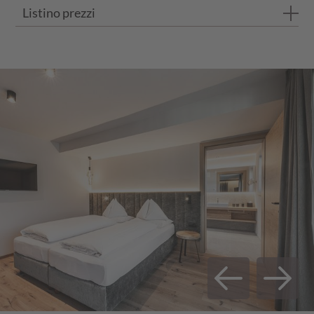
Listino prezzi
Bagno con doccia
WC separato
I prezzi si intendono per persona e al giorno con trattamento d
Balcone privato
Pavimento in legno di rovere
ESTATE 2026
FINO A 3 NOTTI
DA 4 NOTTI
2 zone notte separate per da 2 persone
23.05.26 - 21.06.26
€ 146,00
€ 140,00
ciascuna
21.06.25 - 12.07.25
€ 159,00
€ 153,00
Divano con 1 posto letto
12.07.25 - 02.08.25
€ 164,00
€ 158,00
02.08.25 - 23.08.25
€ 181,00
€ 175,00
23.08.25 - 30.08.25
€ 162,00
€ 158,00
30.08.25 - 20.09.25
€ 159,00
€ 153,00
20.09.25 - 18.10.25
€ 146,00
€ 140,00
SERVIZI INCLUSI E INFORMAZIONI SUI
PREZZI