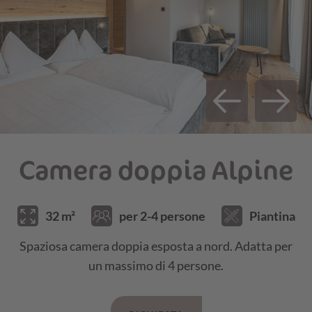
23.08.25 - 30.08.25
€ 164,00
€ 158,00
30.08.25 - 20.09.25
€ 159,00
€ 153,00
20.09.25 - 18.10.25
€ 146,00
€ 140,00
SERVIZI INCLUSI E INFORMAZIONI SUI
PREZZI
Camera doppia Alpine
32 m²
per 2-4 persone
Piantina
Spaziosa camera doppia esposta a nord. Adatta per
un massimo di 4 persone.