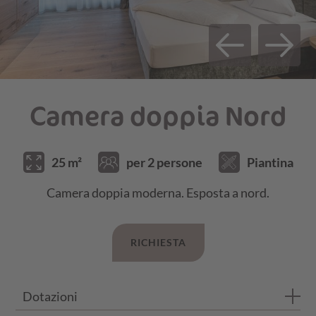
20.09.25 - 18.10.25
€ 130,00
€ 136,00
SERVIZI INCLUSI E INFORMAZIONI SUI
PREZZI
Camera doppia Nord
25 m²
per 2 persone
Piantina
Camera doppia moderna. Esposta a nord.
RICHIESTA
Dotazioni