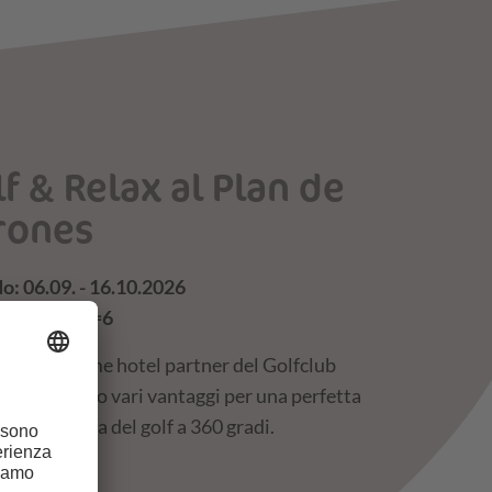
f & Relax al Plan de
rones
o: 06.09. - 16.10.2026
5=4 | 6=5 | 7=6
verde … come hotel partner del Golfclub
tal, offriamo vari vantaggi per una perfetta
a all’insegna del golf a 360 gradi.
FFERTA