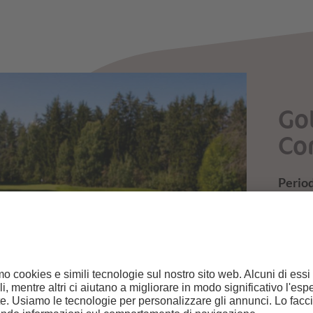
Gol
Co
Period
4=3 | 
Tanto 
Puster
vacanz
ALL'O